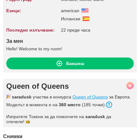
Езици:
american
Испански
Последно излъчване:
22 преди часа
За мен
Hello! Welcome to my room!
Бакшиш
Queen of Queens
saradusk
участва в конкурса
Queen of Queens
за Европа.
Моделът в момента е на
360 място
(185 точки).
Изпратете Токени за да помогнете на
saradusk
да
спечели!
Снимки