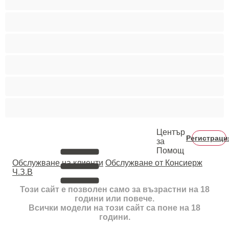
Средни гърди
Тийнейджъри 18+
Фетиш
Цветнокожи
Червенокоси
Център
Регистраци
за
Помощ
Oбслужване на клиенти
Обслужване от Консиерж
Ч.З.В
Този сайт е позволен само за възрастни на 18
години или повече.
Всички модели на този сайт са поне на 18
години.