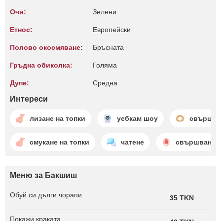
Очи:
Зелени
Етнос:
Европейски
Полово окосмяване:
Бръсната
Гръдна обиколка:
Голяма
Дупе:
Среднa
Интереси
лизане на топки
уебкам шоу
свършва
смукане на топки
чатене
свършване в
Меню за Бакшиш
Обуй си дълги чорапи
35 TKN
Покажи краката