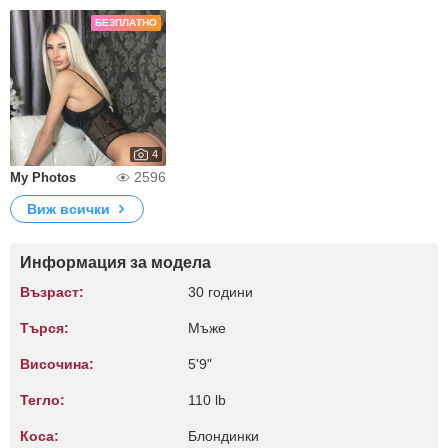
БЕЗПЛАТНО
4
2596
My Photos
Виж всички
Информация за модела
Възраст:
30 години
Търся:
Мъже
Височина:
5'9"
Тегло:
110 lb
Коса:
Блондинки